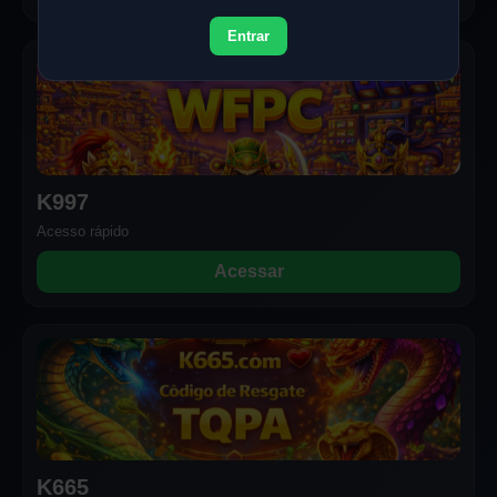
Entrar
K997
Acesso rápido
Acessar
K665